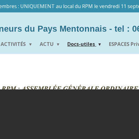
embres : UNIQUEMENT au local du RPM le vendredi 11 septem
eurs du Pays Mentonnais - tel : 06
ACTIVITÉS
ACTU
Docs-utiles
ESPACES Pri