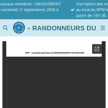
embres : UNIQUEMENT
Inscription des nouveaux m
Passer
11 septembres 2026 à
au local du RPM le vendredi 
au
partir de 14 h 30.
contenu
principal
-
RANDONNEURS DU PAYS 