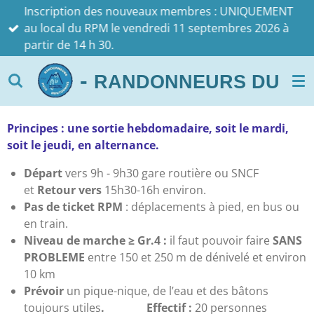
Inscription des nouveaux membres : UNIQUEMENT
Passer
au local du RPM le vendredi 11 septembres 2026 à
au
partir de 14 h 30.
contenu
principal
-
RANDONNEURS DU PAYS 
Principes
: une
sortie hebdomadaire, soit le mardi,
soit le jeudi, en alternance.
Départ
vers 9h - 9h30 gare routière ou SNCF
et
Retour vers
15h30-16h environ.
Pas de ticket RPM
: déplacements à pied, en bus ou
en train.
Niveau de marche
≥
Gr.4 :
il faut pouvoir faire
SANS
PROBLEME
entre 150 et 250 m de dénivelé et environ
10 km
Prévoir
un pique-nique, de l’eau et des bâtons
toujours utiles
.
Effectif :
20 personnes