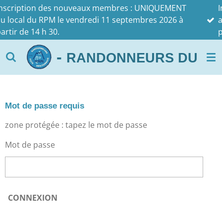
 nouveaux membres : UNIQUEMENT
Inscription des
Passer
le vendredi 11 septembres 2026 à
au local du RPM 
au
partir de 14 h 30.
contenu
principal
-
RANDONNEURS DU PAYS 
Mot de passe requis
zone protégée : tapez le mot de passe
Mot de passe
CONNEXION